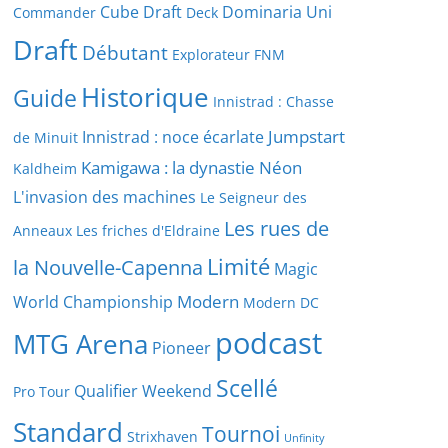
Cube Draft
Dominaria Uni
Commander
Deck
Draft
Débutant
Explorateur
FNM
Historique
Guide
Innistrad : Chasse
Jumpstart
Innistrad : noce écarlate
de Minuit
Kamigawa : la dynastie Néon
Kaldheim
L'invasion des machines
Le Seigneur des
Les rues de
Anneaux
Les friches d'Eldraine
Limité
la Nouvelle-Capenna
Magic
Modern
World Championship
Modern DC
podcast
MTG Arena
Pioneer
Scellé
Qualifier Weekend
Pro Tour
Standard
Tournoi
Strixhaven
Unfinity