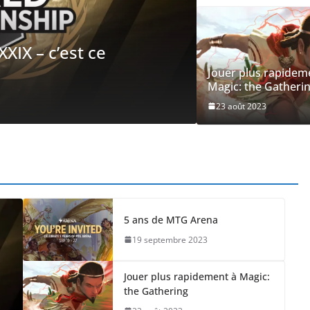
Jouer plus rapidem
Magic: the Gatheri
23 août 2023
GUIDES
Jouer plus 
23 août 2023
Sébast
5 ans de MTG Arena
19 septembre 2023
Jouer plus rapidement à Magic:
the Gathering