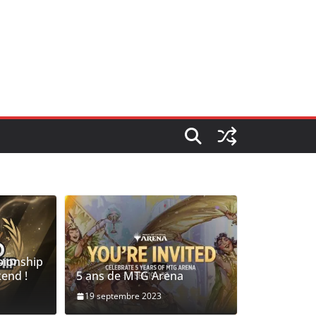
pionship
kend !
5 ans de MTG Arena
19 septembre 2023