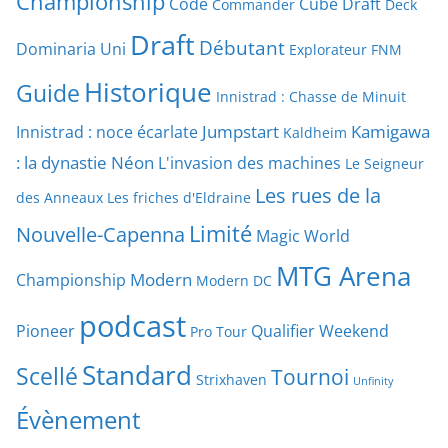
Championship
Code
Cube Draft
Commander
Deck
Draft
Débutant
Dominaria Uni
Explorateur
FNM
Historique
Guide
Innistrad : Chasse de Minuit
Jumpstart
Kamigawa
Innistrad : noce écarlate
Kaldheim
: la dynastie Néon
L'invasion des machines
Le Seigneur
Les rues de la
des Anneaux
Les friches d'Eldraine
Limité
Nouvelle-Capenna
Magic World
MTG Arena
Modern
Championship
Modern DC
podcast
Pioneer
Qualifier Weekend
Pro Tour
Standard
Scellé
Tournoi
Strixhaven
Unfinity
Évènement