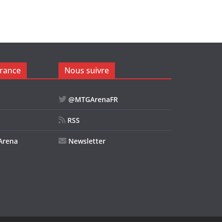
rance
Nous suivre
@MTGArenaFR
RSS
Arena
Newsletter