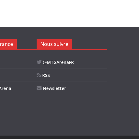
rance
Nous suivre
@MTGArenaFR
RSS
Arena
Newsletter