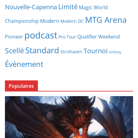
Limité
Nouvelle-Capenna
Magic World
MTG Arena
Modern
Championship
Modern DC
podcast
Pioneer
Qualifier Weekend
Pro Tour
Standard
Scellé
Tournoi
Strixhaven
Unfinity
Évènement
Populaires