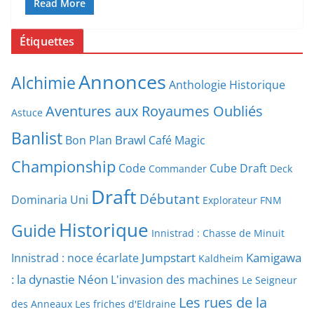
Read More
Étiquettes
Annonces
Alchimie
Anthologie Historique
Aventures aux Royaumes Oubliés
Astuce
Banlist
Brawl
Bon Plan
Café Magic
Championship
Code
Cube Draft
Commander
Deck
Draft
Débutant
Dominaria Uni
Explorateur
FNM
Historique
Guide
Innistrad : Chasse de Minuit
Jumpstart
Kamigawa
Innistrad : noce écarlate
Kaldheim
: la dynastie Néon
L'invasion des machines
Le Seigneur
Les rues de la
des Anneaux
Les friches d'Eldraine