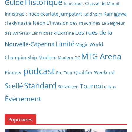
Historique
Guide
Innistrad : Chasse de Minuit
Jumpstart
Kamigawa
Innistrad : noce écarlate
Kaldheim
: la dynastie Néon
L'invasion des machines
Le Seigneur
Les rues de la
des Anneaux
Les friches d'Eldraine
Limité
Nouvelle-Capenna
Magic World
MTG Arena
Modern
Championship
Modern DC
podcast
Pioneer
Qualifier Weekend
Pro Tour
Standard
Scellé
Tournoi
Strixhaven
Unfinity
Évènement
Populaires