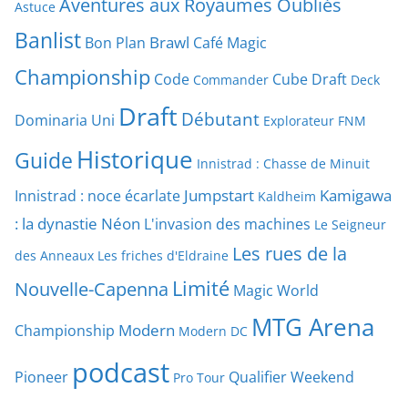
Aventures aux Royaumes Oubliés
Astuce
Banlist
Brawl
Bon Plan
Café Magic
Championship
Code
Cube Draft
Commander
Deck
Draft
Débutant
Dominaria Uni
Explorateur
FNM
Historique
Guide
Innistrad : Chasse de Minuit
Jumpstart
Kamigawa
Innistrad : noce écarlate
Kaldheim
: la dynastie Néon
L'invasion des machines
Le Seigneur
Les rues de la
des Anneaux
Les friches d'Eldraine
Limité
Nouvelle-Capenna
Magic World
MTG Arena
Modern
Championship
Modern DC
podcast
Pioneer
Qualifier Weekend
Pro Tour