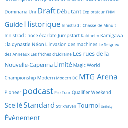
Draft
Débutant
Dominaria Uni
Explorateur
FNM
Historique
Guide
Innistrad : Chasse de Minuit
Jumpstart
Kamigawa
Innistrad : noce écarlate
Kaldheim
: la dynastie Néon
L'invasion des machines
Le Seigneur
Les rues de la
des Anneaux
Les friches d'Eldraine
Limité
Nouvelle-Capenna
Magic World
MTG Arena
Modern
Championship
Modern DC
podcast
Pioneer
Qualifier Weekend
Pro Tour
Standard
Scellé
Tournoi
Strixhaven
Unfinity
Évènement