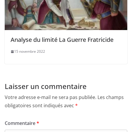
Analyse du limité La Guerre Fratricide
15 novembre 2022
Laisser un commentaire
Votre adresse e-mail ne sera pas publiée.
Les champs
obligatoires sont indiqués avec
*
Commentaire
*