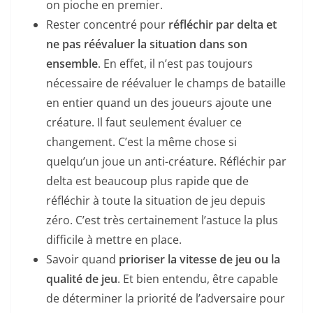
on pioche en premier.
Rester concentré pour
réfléchir par delta et
ne pas réévaluer la situation dans son
ensemble
. En effet, il n’est pas toujours
nécessaire de réévaluer le champs de bataille
en entier quand un des joueurs ajoute une
créature. Il faut seulement évaluer ce
changement. C’est la même chose si
quelqu’un joue un anti-créature. Réfléchir par
delta est beaucoup plus rapide que de
réfléchir à toute la situation de jeu depuis
zéro. C’est très certainement l’astuce la plus
difficile à mettre en place.
Savoir quand
prioriser la vitesse de jeu ou la
qualité de jeu
. Et bien entendu, être capable
de déterminer la priorité de l’adversaire pour