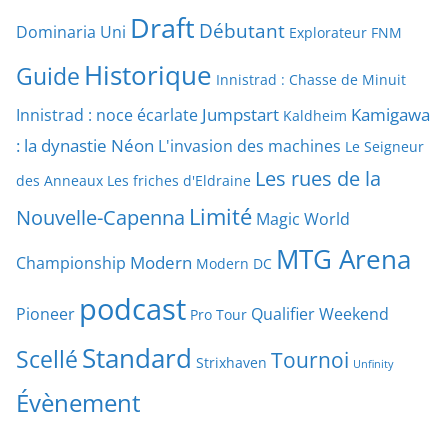
Draft
Débutant
Dominaria Uni
Explorateur
FNM
Historique
Guide
Innistrad : Chasse de Minuit
Jumpstart
Kamigawa
Innistrad : noce écarlate
Kaldheim
: la dynastie Néon
L'invasion des machines
Le Seigneur
Les rues de la
des Anneaux
Les friches d'Eldraine
Limité
Nouvelle-Capenna
Magic World
MTG Arena
Modern
Championship
Modern DC
podcast
Pioneer
Qualifier Weekend
Pro Tour
Standard
Scellé
Tournoi
Strixhaven
Unfinity
Évènement