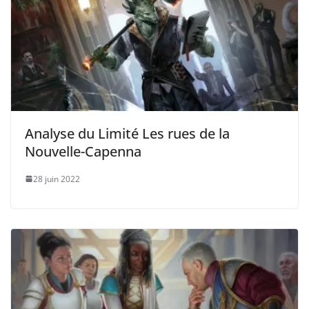
Analyse du Limité Les rues de la
Nouvelle-Capenna
28 juin 2022