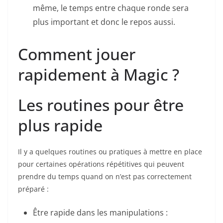
même, le temps entre chaque ronde sera
plus important et donc le repos aussi.
Comment jouer
rapidement à Magic ?
Les routines pour être
plus rapide
Il y a quelques routines ou pratiques à mettre en place
pour certaines opérations répétitives qui peuvent
prendre du temps quand on n’est pas correctement
préparé :
Être rapide dans les manipulations :