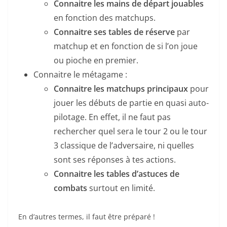
Connaitre les mains de départ jouables
en fonction des matchups.
Connaitre ses tables de réserve
par
matchup et en fonction de si l’on joue
ou pioche en premier.
Connaitre le métagame :
Connaitre les matchups principaux
pour
jouer les débuts de partie en quasi auto-
pilotage. En effet, il ne faut pas
rechercher quel sera le tour 2 ou le tour
3 classique de l’adversaire, ni quelles
sont ses réponses à tes actions.
Connaitre les tables d’astuces de
combats
surtout en limité.
En d’autres termes, il faut être préparé !