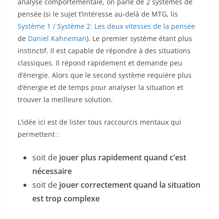
analyse comportementale, on parle de 2 systèmes de
pensée (si le sujet t’intéresse au-delà de MTG, lis
Système 1 / Système 2: Les deux vitesses de la pensée
de
Daniel Kahneman
). Le premier système étant plus
instinctif. Il est capable de répondre à des situations
classiques. Il répond rapidement et demande peu
d’énergie. Alors que le second système requière plus
d’énergie et de temps pour analyser la situation et
trouver la meilleure solution.
L’idée ici est de lister tous raccourcis mentaux qui
permettent :
soit de
jouer plus rapidement quand c’est
nécessaire
soit de
jouer correctement quand la situation
est trop complexe