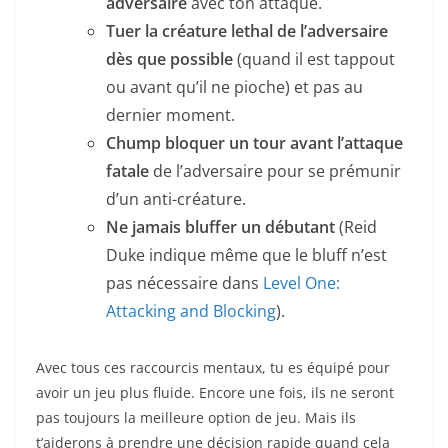
adversaire
avec ton attaque.
Tuer la créature lethal de l’adversaire
dès que possible
(quand il est tappout
ou avant qu’il ne pioche) et pas au
dernier moment.
Chump bloquer un tour avant l’attaque
fatale
de l’adversaire pour se prémunir
d’un anti-créature.
Ne jamais bluffer un débutant
(Reid
Duke indique même que le bluff n’est
pas nécessaire dans
Level One:
Attacking and Blocking
).
Avec tous ces raccourcis mentaux, tu es équipé pour
avoir un jeu plus fluide. Encore une fois, ils ne seront
pas toujours la meilleure option de jeu. Mais ils
t’aiderons à prendre une décision rapide quand cela