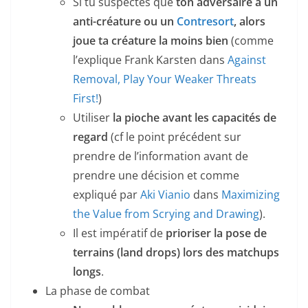
Si tu suspectes que
ton adversaire a un
anti-créature ou un
Contresort
, alors
joue ta créature la moins bien
(comme
l’explique Frank Karsten dans
Against
Removal, Play Your Weaker Threats
First!
)
Utiliser
la pioche avant les capacités de
regard
(cf le point précédent sur
prendre de l’information avant de
prendre une décision et comme
expliqué par
Aki Vianio
dans
Maximizing
the Value from Scrying and Drawing
).
Il est impératif de
prioriser la pose de
terrains (land drops) lors des matchups
longs
.
La phase de combat