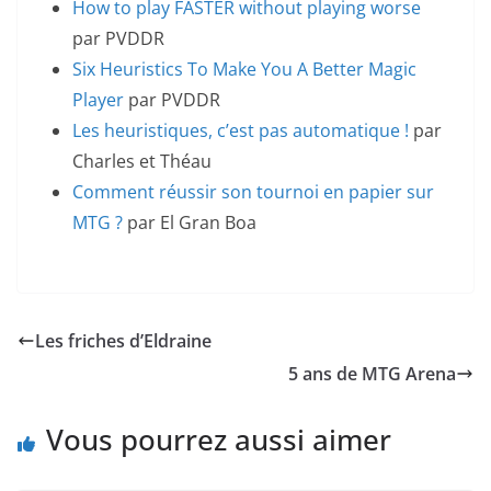
How to play FASTER without playing worse
par PVDDR
Six Heuristics To Make You A Better Magic
Player
par PVDDR
Les heuristiques, c’est pas automatique !
par
Charles et Théau
Comment réussir son tournoi en papier sur
MTG ?
par El Gran Boa
Les friches d’Eldraine
5 ans de MTG Arena
Vous pourrez aussi aimer