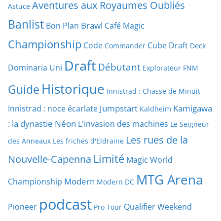
Aventures aux Royaumes Oubliés
Astuce
Banlist
Brawl
Bon Plan
Café Magic
Championship
Code
Cube Draft
Commander
Deck
Draft
Débutant
Dominaria Uni
Explorateur
FNM
Historique
Guide
Innistrad : Chasse de Minuit
Jumpstart
Kamigawa
Innistrad : noce écarlate
Kaldheim
: la dynastie Néon
L'invasion des machines
Le Seigneur
Les rues de la
des Anneaux
Les friches d'Eldraine
Limité
Nouvelle-Capenna
Magic World
MTG Arena
Modern
Championship
Modern DC
podcast
Pioneer
Qualifier Weekend
Pro Tour