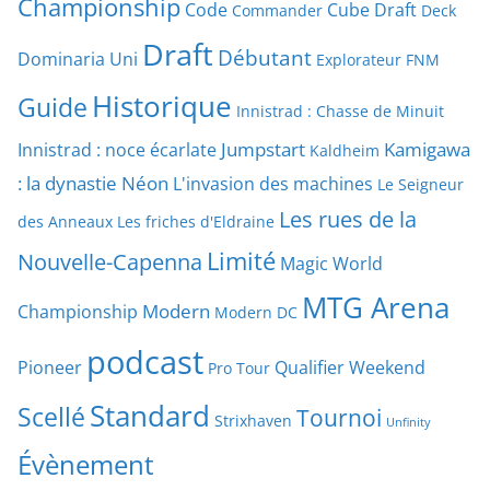
Championship
Code
Cube Draft
Commander
Deck
Draft
Débutant
Dominaria Uni
Explorateur
FNM
Historique
Guide
Innistrad : Chasse de Minuit
Jumpstart
Kamigawa
Innistrad : noce écarlate
Kaldheim
: la dynastie Néon
L'invasion des machines
Le Seigneur
Les rues de la
des Anneaux
Les friches d'Eldraine
Limité
Nouvelle-Capenna
Magic World
MTG Arena
Modern
Championship
Modern DC
podcast
Pioneer
Qualifier Weekend
Pro Tour
Standard
Scellé
Tournoi
Strixhaven
Unfinity
Évènement