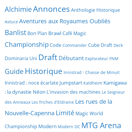
Annonces
Alchimie
Anthologie Historique
Aventures aux Royaumes Oubliés
Astuce
Banlist
Brawl
Bon Plan
Café Magic
Championship
Code
Cube Draft
Commander
Deck
Draft
Débutant
Dominaria Uni
Explorateur
FNM
Historique
Guide
Innistrad : Chasse de Minuit
Jumpstart
Kamigawa
Innistrad : noce écarlate
Kaldheim
: la dynastie Néon
L'invasion des machines
Le Seigneur
Les rues de la
des Anneaux
Les friches d'Eldraine
Limité
Nouvelle-Capenna
Magic World
MTG Arena
Modern
Championship
Modern DC