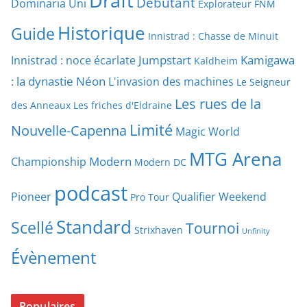
Draft
Débutant
Dominaria Uni
Explorateur
FNM
Historique
Guide
Innistrad : Chasse de Minuit
Jumpstart
Kamigawa
Innistrad : noce écarlate
Kaldheim
: la dynastie Néon
L'invasion des machines
Le Seigneur
Les rues de la
des Anneaux
Les friches d'Eldraine
Limité
Nouvelle-Capenna
Magic World
MTG Arena
Modern
Championship
Modern DC
podcast
Pioneer
Qualifier Weekend
Pro Tour
Standard
Scellé
Tournoi
Strixhaven
Unfinity
Évènement
Populaires