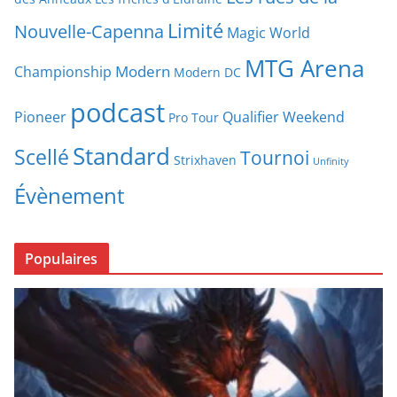
Limité
Nouvelle-Capenna
Magic World
MTG Arena
Modern
Championship
Modern DC
podcast
Pioneer
Qualifier Weekend
Pro Tour
Standard
Scellé
Tournoi
Strixhaven
Unfinity
Évènement
Populaires