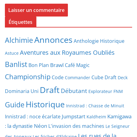
Étiquettes
Annonces
Alchimie
Anthologie Historique
Aventures aux Royaumes Oubliés
Astuce
Banlist
Brawl
Bon Plan
Café Magic
Championship
Code
Cube Draft
Commander
Deck
Draft
Débutant
Dominaria Uni
Explorateur
FNM
Historique
Guide
Innistrad : Chasse de Minuit
Jumpstart
Kamigawa
Innistrad : noce écarlate
Kaldheim
: la dynastie Néon
L'invasion des machines
Le Seigneur
Les rues de la
des Anneaux
Les friches d'Eldraine