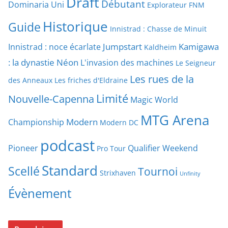
Draft
Débutant
Dominaria Uni
Explorateur
FNM
Historique
Guide
Innistrad : Chasse de Minuit
Jumpstart
Kamigawa
Innistrad : noce écarlate
Kaldheim
: la dynastie Néon
L'invasion des machines
Le Seigneur
Les rues de la
des Anneaux
Les friches d'Eldraine
Limité
Nouvelle-Capenna
Magic World
MTG Arena
Modern
Championship
Modern DC
podcast
Pioneer
Qualifier Weekend
Pro Tour
Standard
Scellé
Tournoi
Strixhaven
Unfinity
Évènement