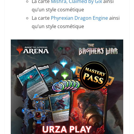
La carte
Mishra, Claimed by Gix
ainsi
qu’un style cosmétique
La carte
Phyrexian Dragon Engine
ainsi
qu’un style cosmétique