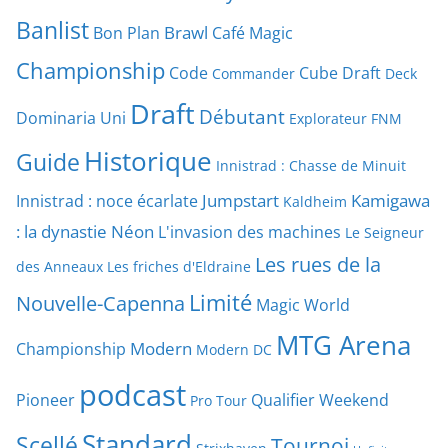
Banlist
Brawl
Bon Plan
Café Magic
Championship
Code
Cube Draft
Commander
Deck
Draft
Débutant
Dominaria Uni
Explorateur
FNM
Historique
Guide
Innistrad : Chasse de Minuit
Jumpstart
Kamigawa
Innistrad : noce écarlate
Kaldheim
: la dynastie Néon
L'invasion des machines
Le Seigneur
Les rues de la
des Anneaux
Les friches d'Eldraine
Limité
Nouvelle-Capenna
Magic World
MTG Arena
Modern
Championship
Modern DC
podcast
Pioneer
Qualifier Weekend
Pro Tour
Standard
Scellé
Tournoi