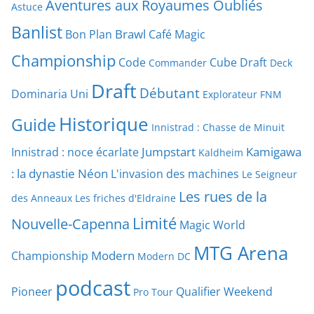
Aventures aux Royaumes Oubliés
Astuce
Banlist
Brawl
Bon Plan
Café Magic
Championship
Code
Cube Draft
Commander
Deck
Draft
Débutant
Dominaria Uni
Explorateur
FNM
Historique
Guide
Innistrad : Chasse de Minuit
Jumpstart
Kamigawa
Innistrad : noce écarlate
Kaldheim
: la dynastie Néon
L'invasion des machines
Le Seigneur
Les rues de la
des Anneaux
Les friches d'Eldraine
Limité
Nouvelle-Capenna
Magic World
MTG Arena
Modern
Championship
Modern DC
podcast
Pioneer
Qualifier Weekend
Pro Tour