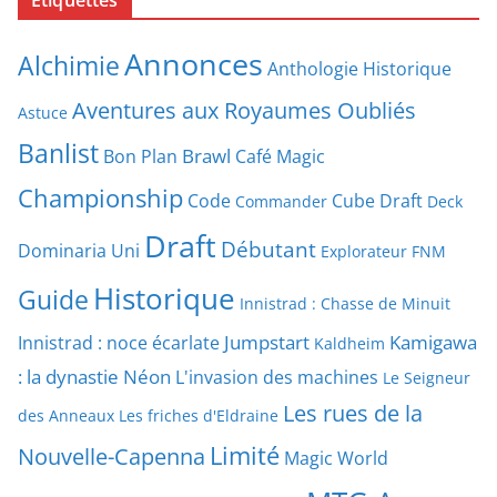
Étiquettes
Annonces
Alchimie
Anthologie Historique
Aventures aux Royaumes Oubliés
Astuce
Banlist
Brawl
Bon Plan
Café Magic
Championship
Code
Cube Draft
Commander
Deck
Draft
Débutant
Dominaria Uni
Explorateur
FNM
Historique
Guide
Innistrad : Chasse de Minuit
Jumpstart
Kamigawa
Innistrad : noce écarlate
Kaldheim
: la dynastie Néon
L'invasion des machines
Le Seigneur
Les rues de la
des Anneaux
Les friches d'Eldraine
Limité
Nouvelle-Capenna
Magic World