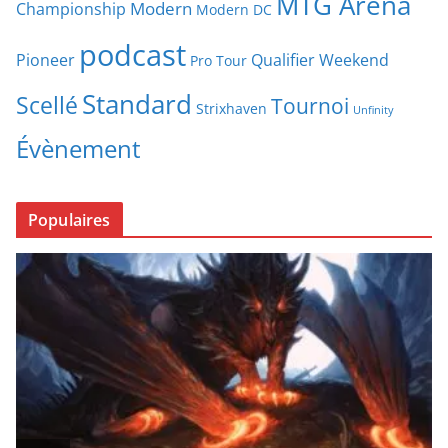
MTG Arena
Modern
Championship
Modern DC
podcast
Pioneer
Qualifier Weekend
Pro Tour
Standard
Scellé
Tournoi
Strixhaven
Unfinity
Évènement
Populaires