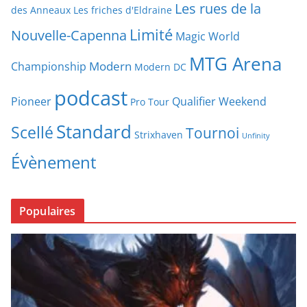
Les rues de la
des Anneaux
Les friches d'Eldraine
Limité
Nouvelle-Capenna
Magic World
MTG Arena
Modern
Championship
Modern DC
podcast
Pioneer
Qualifier Weekend
Pro Tour
Standard
Scellé
Tournoi
Strixhaven
Unfinity
Évènement
Populaires