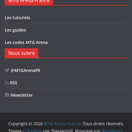
MTG Arena France
Les tutoriels
Les guides
Les codes MTG Arena
Nous suivre
@MTGArenaFR
RSS
Newsletter
Copyright © 2026
MTG Arena France
. Tous droits réservés.
Theme
ColorMag
par ThemeGrill. Propulsé par
WordPress
.