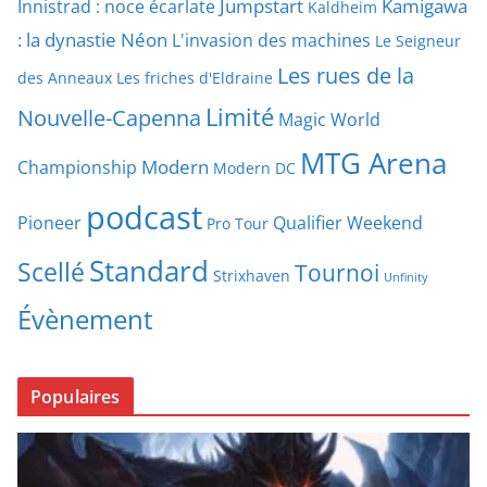
Jumpstart
Kamigawa
Innistrad : noce écarlate
Kaldheim
: la dynastie Néon
L'invasion des machines
Le Seigneur
Les rues de la
des Anneaux
Les friches d'Eldraine
Limité
Nouvelle-Capenna
Magic World
MTG Arena
Modern
Championship
Modern DC
podcast
Pioneer
Qualifier Weekend
Pro Tour
Standard
Scellé
Tournoi
Strixhaven
Unfinity
Évènement
Populaires