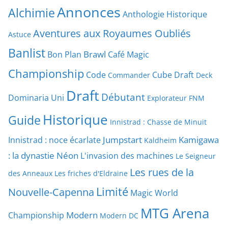
Annonces
Alchimie
Anthologie Historique
Aventures aux Royaumes Oubliés
Astuce
Banlist
Brawl
Bon Plan
Café Magic
Championship
Code
Cube Draft
Commander
Deck
Draft
Débutant
Dominaria Uni
Explorateur
FNM
Historique
Guide
Innistrad : Chasse de Minuit
Jumpstart
Kamigawa
Innistrad : noce écarlate
Kaldheim
: la dynastie Néon
L'invasion des machines
Le Seigneur
Les rues de la
des Anneaux
Les friches d'Eldraine
Limité
Nouvelle-Capenna
Magic World
MTG Arena
Modern
Championship
Modern DC